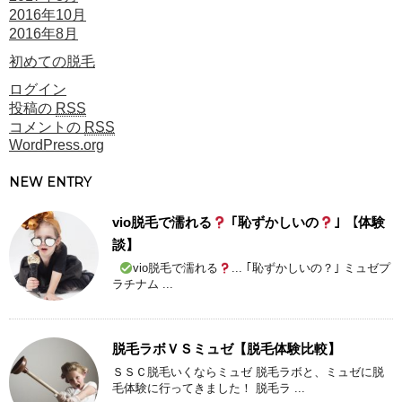
2016年10月
2016年8月
初めての脱毛
ログイン
投稿の
RSS
コメントの
RSS
WordPress.org
NEW ENTRY
vio脱毛で濡れる
｢恥ずかしいの
｣ 【体験
談】
vio脱毛で濡れる
... ｢恥ずかしいの？｣ ミュゼプ
ラチナム ...
脱毛ラボＶＳミュゼ【脱毛体験比較】
ＳＳＣ脱毛いくならミュゼ 脱毛ラボと、ミュゼに脱
毛体験に行ってきました！ 脱毛ラ ...